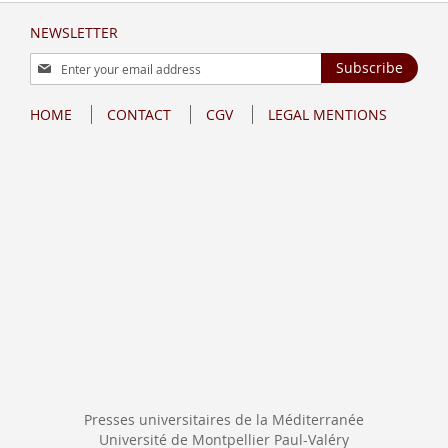
NEWSLETTER
Sign
Subscribe
Up
for
HOME
CONTACT
CGV
LEGAL MENTIONS
Our
Newsletter:
Presses universitaires de la Méditerranée
Université de Montpellier Paul-Valéry