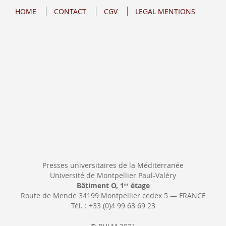
for
HOME
CONTACT
CGV
LEGAL MENTIONS
Our
Newsletter:
Presses universitaires de la Méditerranée
Université de Montpellier Paul-Valéry
Bâtiment O, 1
étage
er
Route de Mende 34199 Montpellier cedex 5 — FRANCE
Tél. : +33 (0)4 99 63 69 23