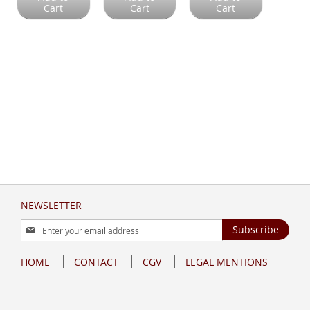
Cart
Cart
Cart
NEWSLETTER
Sign
Subscribe
Up
for
HOME
CONTACT
CGV
LEGAL MENTIONS
Our
Newsletter: