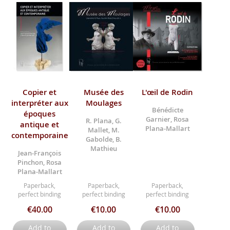
Copier et
Musée des
L'œil de Rodin
interpréter aux
Moulages
Bénédicte
époques
Garnier, Rosa
R. Plana, G.
antique et
Plana-Mallart
Mallet, M.
contemporaine
Gabolde, B.
Mathieu
Jean-François
Pinchon, Rosa
Plana-Mallart
Paperback,
Paperback,
Paperback,
perfect binding
perfect binding
perfect binding
€40.00
€10.00
€10.00
Add to
Add to
Add to