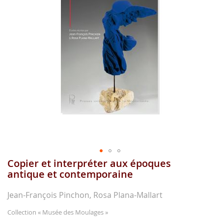
images
gallery
Copier et interpréter aux époques
Skip
to
antique et contemporaine
the
beginning
Jean-François Pinchon, Rosa Plana-Mallart
of
the
Collection
« Musée des Moulages »