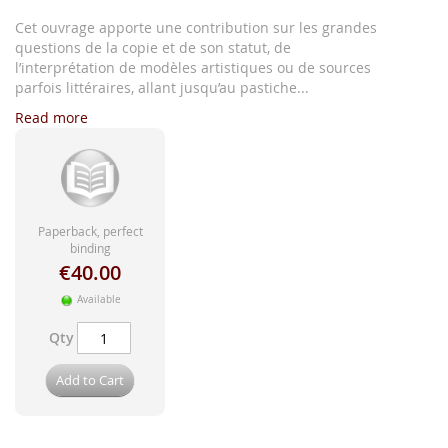
images
gallery
Cet ouvrage apporte une contribution sur les grandes
questions de la copie et de son statut, de
l’interprétation de modèles artistiques ou de sources
parfois littéraires, allant jusqu’au pastiche...
Read more
Paperback, perfect
binding
€40.00
Available
Qty
Add to Cart