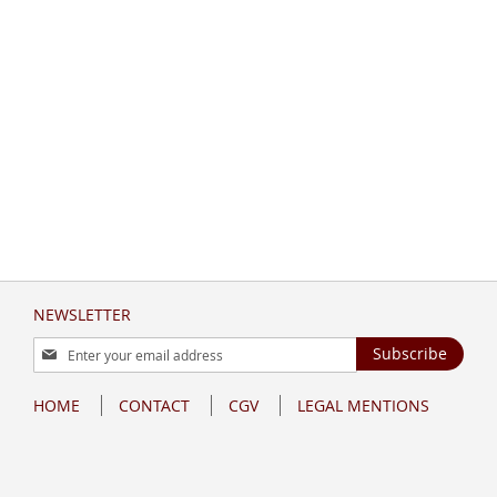
NEWSLETTER
Sign
Subscribe
Up
for
HOME
CONTACT
CGV
LEGAL MENTIONS
Our
Newsletter: