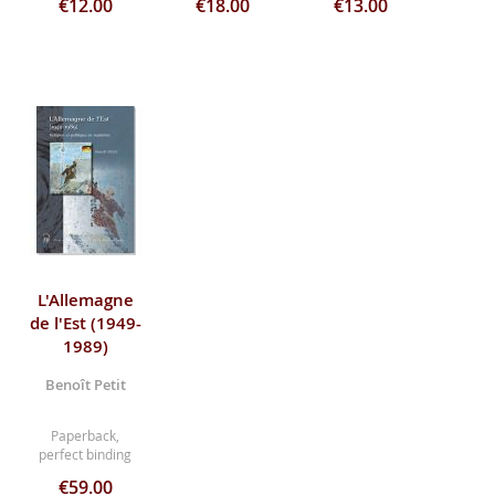
€12.00
€18.00
€13.00
L'Allemagne
de l'Est (1949-
1989)
Benoît Petit
Paperback,
perfect binding
€59.00