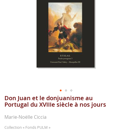
images
gallery
Don Juan et le donjuanisme au
Skip
to
Portugal du XVIIIe siècle à nos jours
the
beginning
Marie-Noëlle Ciccia
of
the
Collection
« Fonds PULM »