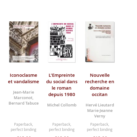
Iconoclasme
L'Empreinte
Nouvelle
et vandalisme
du social dans
recherche en
le roman
domaine
Jean-Marie
depuis 1980
occitan
Marconot,
Bernard Tabuce
Michel Collomb
Hervé Lieutard
Marie-Jeanne
Verny
Paperback,
Paperback,
Paperback,
perfect binding
perfect binding
perfect binding