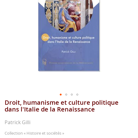
images
gallery
Droit, humanisme et culture politique
Skip
to
dans l'Italie de la Renaissance
the
beginning
Patrick Gilli
of
the
Collection
« Histoire et sociétés »