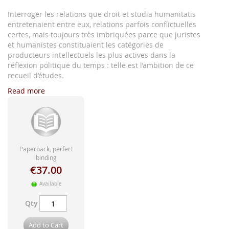
images
gallery
Interroger les relations que droit et studia humanitatis
entretenaient entre eux, relations parfois conflictuelles
certes, mais toujours très imbriquées parce que juristes
et humanistes constituaient les catégories de
producteurs intellectuels les plus actives dans la
réflexion politique du temps : telle est l’ambition de ce
recueil d’études.
Read more
Paperback, perfect
binding
€37.00
Available
Qty
Add to Cart