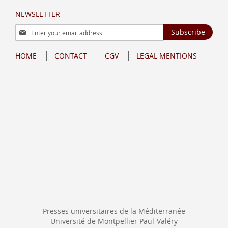
NEWSLETTER
Sign
Subscribe
Up
for
HOME
CONTACT
CGV
LEGAL MENTIONS
Our
Newsletter:
Presses universitaires de la Méditerranée
Université de Montpellier Paul-Valéry