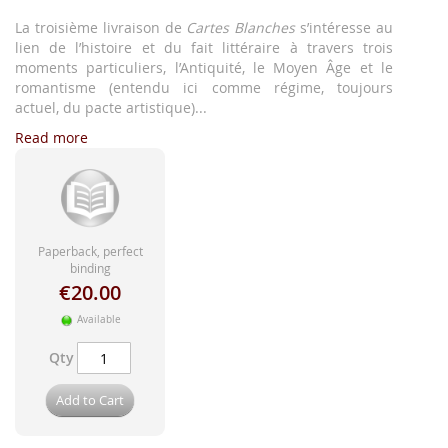
images
gallery
La troisième livraison de
Cartes Blanches
s’intéresse au
lien de l’histoire et du fait littéraire à travers trois
moments particuliers, l’Antiquité, le Moyen Âge et le
romantisme (entendu ici comme régime, toujours
actuel, du pacte artistique)...
Read more
Paperback, perfect
binding
€20.00
Available
Qty
Add to Cart