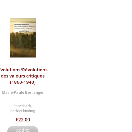
Évolutions/Révolutions
des valeurs critiques
(1860-1940)
Marie-Paule Berranger
Paperback,
perfect binding
€22.00
Add to