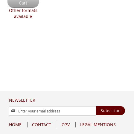
Cart
Other formats
available
NEWSLETTER
Sign
Subscribe
Up
for
HOME
CONTACT
CGV
LEGAL MENTIONS
Our
Newsletter: