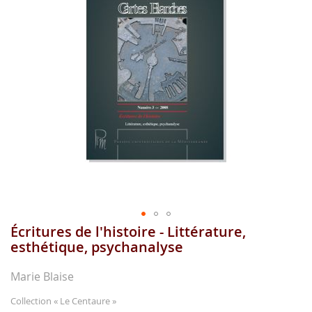
images
gallery
Écritures de l'histoire - Littérature,
Skip
to
esthétique, psychanalyse
the
beginning
Marie Blaise
of
the
Collection
« Le Centaure »