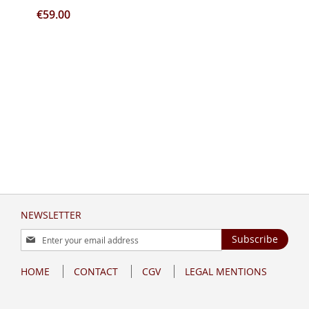
€59.00
NEWSLETTER
Sign
Subscribe
Up
for
HOME
CONTACT
CGV
LEGAL MENTIONS
Our
Newsletter: