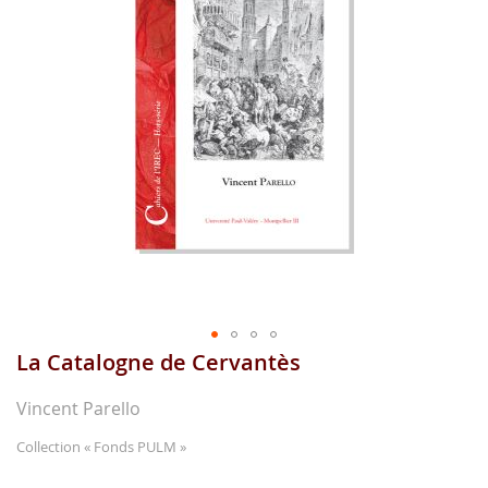
images
gallery
La Catalogne de Cervantès
Skip
to
the
Vincent Parello
beginning
of
Collection
« Fonds PULM »
the