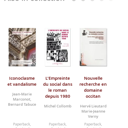
Iconoclasme
L'Empreinte
Nouvelle
et vandalisme
du social dans
recherche en
le roman
domaine
Jean-Marie
depuis 1980
occitan
Marconot,
Bernard Tabuce
Michel Collomb
Hervé Lieutard
Marie-Jeanne
Verny
Paperback,
Paperback,
Paperback,