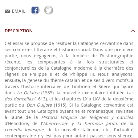
EMAIL
DESCRIPTION
Cet essai se propose de resituer la Catalogne cervantine dans
ses contextes littéraire et historico-social. Dans une première
partie, nous dégageons, à la lumière de l’historiographie
récente, les composantes à la fois structurales et
conjoncturelles de la Catalogne moderne à la charnière des
règnes de Philippe II et de Philippe III. Nous analysons,
ensuite, la genèse du thème catalan et de ses divers motifs, à
travers l’histoire intercalée de Timbrien et Silère qui figure
dans
La Galatea
(1585), la nouvelle exemplaire intitulée
Las
dos doncellas
(1613), et les chapitres LX à LXV de la deuxième
partie du
Don Quijote
(1615). Si la Catalogne cervantine est
avant tout une Catalogne byzantine et romanesque, revisitée
à l’aune de la
Historia Etiópica de Teágenes y Cariclea
d’Héliodore, de l’
Abencerraje y la hermosa Jarifa
, de la
comedia lopesque
, de la nouvelle italienne, etc., l’actualité
contemporaine n’y est pas pour autant passée sous silence,