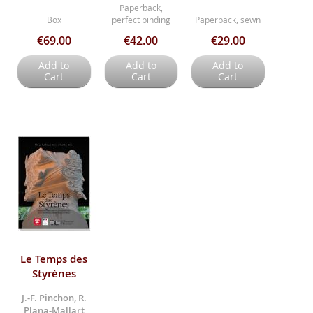
Paperback,
Box
perfect binding
Paperback, sewn
€69.00
€42.00
€29.00
Add to
Add to
Add to
Cart
Cart
Cart
Le Temps des
Styrènes
J.-F. Pinchon, R.
Plana-Mallart