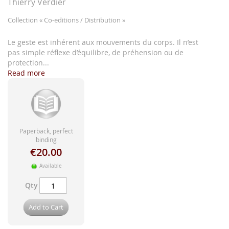
images
Thierry Verdier
gallery
Collection
« Co-editions / Distribution »
Le geste est inhérent aux mouvements du corps. Il n’est
pas simple réflexe d’équilibre, de préhension ou de
protection...
Read more
Paperback, perfect
binding
€20.00
Available
Qty
Add to Cart