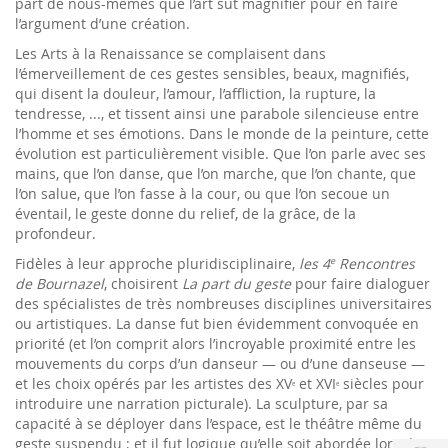
part de nous-mêmes que l’art sut magnifier pour en faire
l’argument d’une création.
Les Arts à la Renaissance se complaisent dans
l’émerveillement de ces gestes sensibles, beaux, magnifiés,
qui disent la douleur, l’amour, l’affliction, la rupture, la
tendresse, ..., et tissent ainsi une parabole silencieuse entre
l’homme et ses émotions. Dans le monde de la peinture, cette
évolution est particulièrement visible. Que l’on parle avec ses
mains, que l’on danse, que l’on marche, que l’on chante, que
l’on salue, que l’on fasse à la cour, ou que l’on secoue un
éventail, le geste donne du relief, de la grâce, de la
profondeur.
Fidèles à leur approche pluridisciplinaire,
les 4
Rencontres
e
de Bournazel
, choisirent
La part du geste
pour faire dialoguer
des spécialistes de très nombreuses disciplines universitaires
ou artistiques. La danse fut bien évidemment convoquée en
priorité (et l’on comprit alors l’incroyable proximité entre les
mouvements du corps d’un danseur — ou d’une danseuse —
et les choix opérés par les artistes des XV
et XVI
siècles pour
e
e
introduire une narration picturale). La sculpture, par sa
capacité à se déployer dans l’espace, est le théâtre même du
geste suspendu ; et il fut logique qu’elle soit abordée lors de