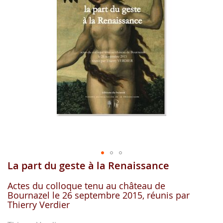
images
gallery
La part du geste à la Renaissance
Skip
to
the
Actes du colloque tenu au château de
Bournazel le 26 septembre 2015, réunis par
beginning
Thierry Verdier
of
the