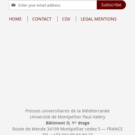
Sign
Subscribe
Up
for
HOME
CONTACT
CGV
LEGAL MENTIONS
Our
Newsletter:
Presses universitaires de la Méditerranée
Université de Montpellier Paul-Valéry
Bâtiment O, 1
étage
er
Route de Mende 34199 Montpellier cedex 5 — FRANCE
Tél. : +33 (0)4 99 63 69 23