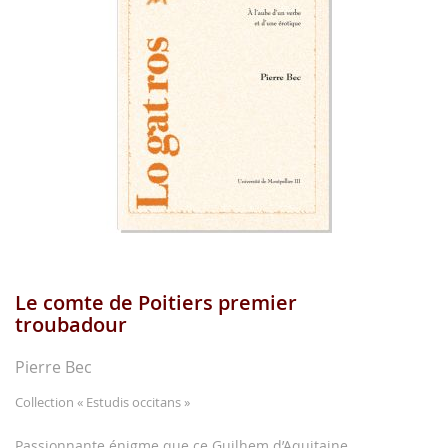
images
gallery
Le comte de Poitiers premier
Skip
to
troubadour
the
beginning
Pierre Bec
of
the
Collection
« Estudis occitans »
images
gallery
Passionnante énigme que ce Guilhem d’Aquitaine,