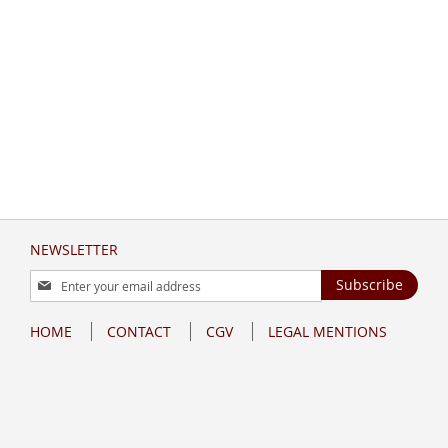
NEWSLETTER
Sign
Subscribe
Up
for
HOME
CONTACT
CGV
LEGAL MENTIONS
Our
Newsletter: