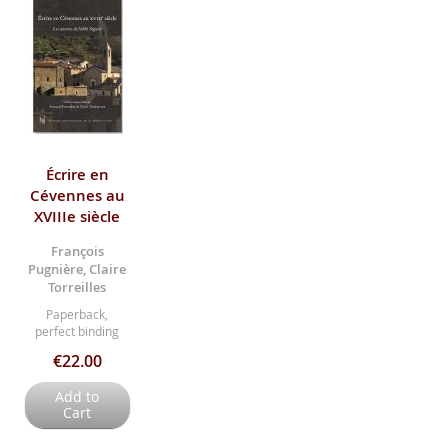
Écrire en
Cévennes au
XVIIIe siècle
François
Pugnière, Claire
Torreilles
Paperback,
perfect binding
€22.00
Add to
Cart