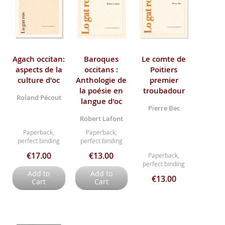
Agach occitan:
Baroques
Le comte de
aspects de la
occitans :
Poitiers
culture d'oc
Anthologie de
premier
la poésie en
troubadour
Roland Pécout
langue d'oc
Pierre Bec
Robert Lafont
Paperback,
Paperback,
perfect binding
perfect binding
€17.00
€13.00
Paperback,
perfect binding
Add to
Add to
€13.00
Cart
Cart