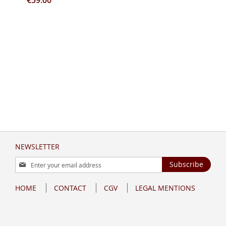
€59.00
NEWSLETTER
Sign
Subscribe
Up
for
HOME
CONTACT
CGV
LEGAL MENTIONS
Our
Newsletter: