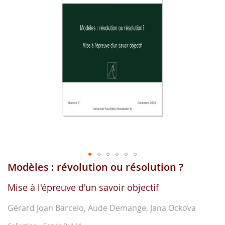
images
gallery
Modèles : révolution ou résolution ?
Skip
to
the
Mise à l'épreuve d'un savoir objectif
beginning
of
Gérard Joan Barcelo, Aude Demange, Jana Ockova
the