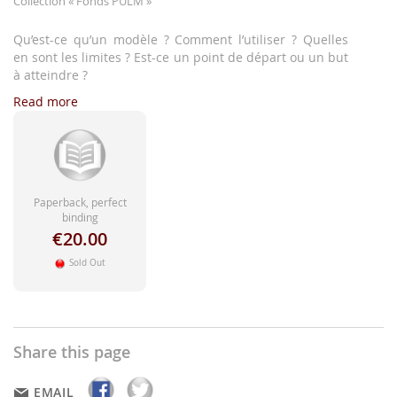
Collection
« Fonds PULM »
images
gallery
Qu’est-ce qu’un modèle ? Comment l’utiliser ? Quelles
en sont les limites ? Est-ce un point de départ ou un but
à atteindre ?
Read more
Paperback, perfect
binding
€20.00
Sold Out
Share this page
EMAIL