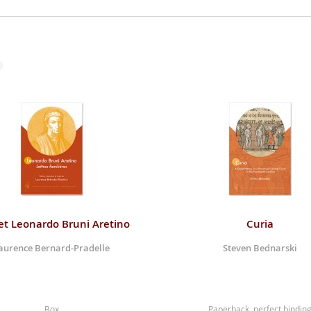
et Leonardo Bruni Aretino
Curia
aurence Bernard-Pradelle
Steven Bednarski
Box
Paperback, perfect bindin