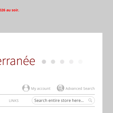
026 au soir.
My account
Advanced Search
H
LINKS
Search
Search