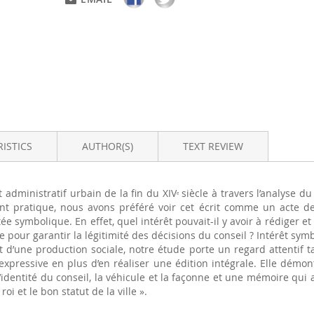
ISTICS
AUTHOR(S)
TEXT REVIEW
it administratif urbain de la fin du XIV
siècle à travers l’analyse 
e
 pratique, nous avons préféré voir cet écrit comme un acte de 
rtée symbolique. En effet, quel intérêt pouvait-il y avoir à rédiger 
e pour garantir la légitimité des décisions du conseil ? Intérêt sym
at d’une production sociale, notre étude porte un regard attentif ta
é expressive en plus d’en réaliser une édition intégrale. Elle démo
 l’identité du conseil, la véhicule et la façonne et une mémoire qui 
i et le bon statut de la ville ».