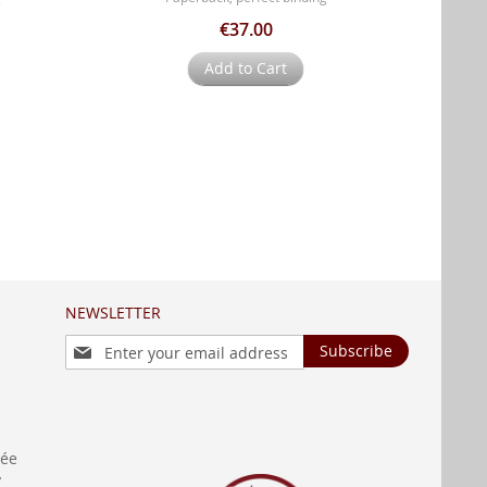
€37.00
Add to Cart
NEWSLETTER
Sign
Subscribe
Up
for
Our
Newsletter:
née
y