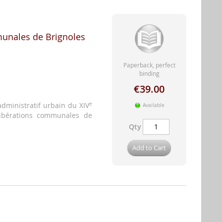
munales de Brignoles
Paperback, perfect
binding
€39.00
 administratif urbain du XIV
e
Available
élibérations communales de
Qty
Add to Cart