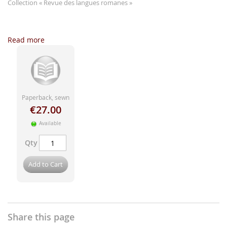
images
Collection
« Revue des langues romanes »
gallery
...
Read more
Paperback, sewn
€27.00
Available
Qty
Add to Cart
Share this page