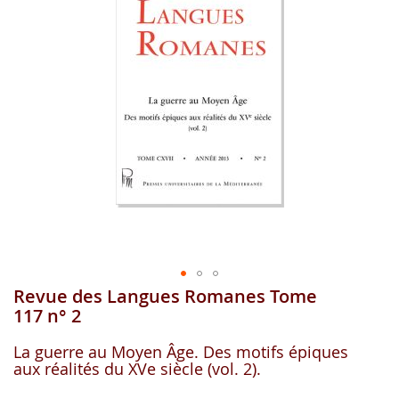
images
gallery
Revue des Langues Romanes Tome
Skip
to
117 n° 2
the
beginning
La guerre au Moyen Âge. Des motifs épiques
of
aux réalités du XVe siècle (vol. 2).
the