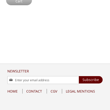
Cart
NEWSLETTER
Sign
Subscribe
Up
for
HOME
CONTACT
CGV
LEGAL MENTIONS
Our
Newsletter: