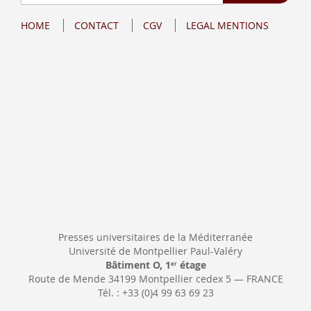
Up
for
HOME
CONTACT
CGV
LEGAL MENTIONS
Our
Newsletter:
Presses universitaires de la Méditerranée
Université de Montpellier Paul-Valéry
Bâtiment O, 1
étage
er
Route de Mende 34199 Montpellier cedex 5 — FRANCE
Tél. : +33 (0)4 99 63 69 23