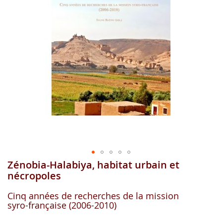
images
gallery
Zénobia-Halabiya, habitat urbain et
Skip
to
nécropoles
the
beginning
Cinq années de recherches de la mission
of
syro-française (2006-2010)
the