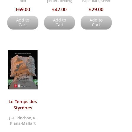
Box
perfect binding
Paperback, sewn
€69.00
€42.00
€29.00
Add to
Add to
Add to
Cart
Cart
Cart
Le Temps des
Styrènes
J.-F. Pinchon, R.
Plana-Mallart