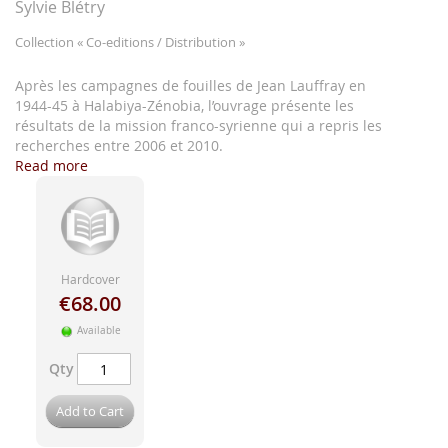
images
Sylvie Blétry
gallery
Collection
« Co-editions / Distribution »
Après les campagnes de fouilles de Jean Lauffray en
1944-45 à Halabiya-Zénobia, l’ouvrage présente les
résultats de la mission franco-syrienne qui a repris les
recherches entre 2006 et 2010.
Read more
Hardcover
€68.00
Available
Qty
Add to Cart