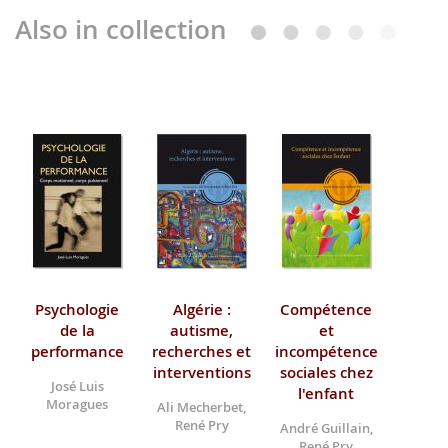
Also in collection
Psychologie
Algérie :
Compétence
de la
autisme,
et
performance
recherches et
incompétence
interventions
sociales chez
José Luis
l'enfant
Moragues
Ali Mecherbet,
René Pry
André Guillain,
René Pry