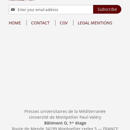
Sign
Subscribe
Up
for
HOME
CONTACT
CGV
LEGAL MENTIONS
Our
Newsletter:
Presses universitaires de la Méditerranée
Université de Montpellier Paul-Valéry
Bâtiment O, 1
étage
er
Route de Mende 34199 Montpellier cedex 5 — FRANCE