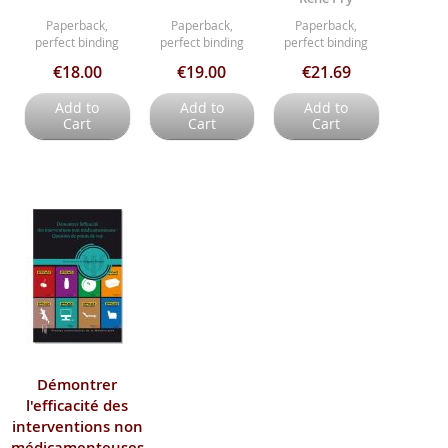
Paperback,
Paperback,
Paperback,
perfect binding
perfect binding
perfect binding
€18.00
€19.00
€21.69
Add to
Add to
Add to
Cart
Cart
Cart
Démontrer
l'efficacité des
interventions non
médicamenteuses