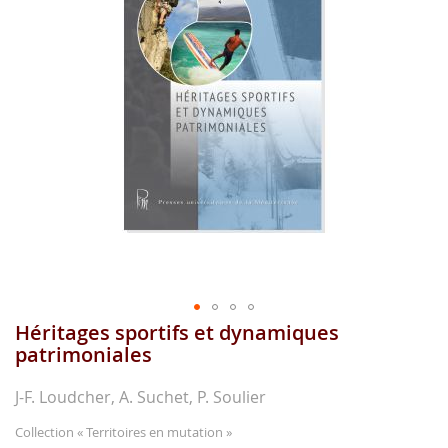
images
gallery
Héritages sportifs et dynamiques
Skip
to
patrimoniales
the
beginning
J-F. Loudcher, A. Suchet, P. Soulier
of
the
Collection
« Territoires en mutation »