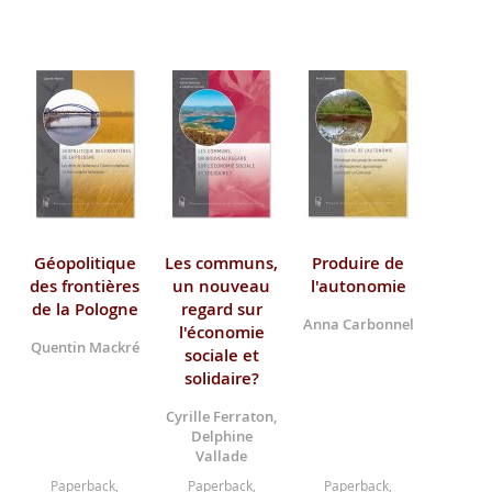
Géopolitique
Les communs,
Produire de
des frontières
un nouveau
l'autonomie
de la Pologne
regard sur
Anna Carbonnel
l'économie
Quentin Mackré
sociale et
solidaire?
Cyrille Ferraton,
Delphine
Vallade
Paperback,
Paperback,
Paperback,