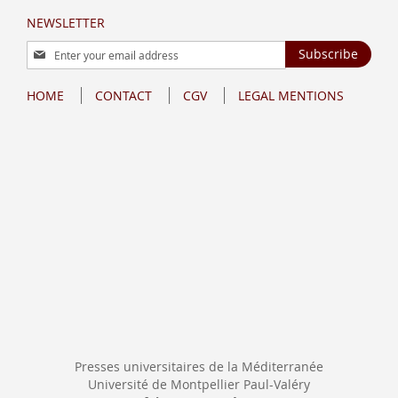
NEWSLETTER
Sign
Subscribe
Up
for
HOME
CONTACT
CGV
LEGAL MENTIONS
Our
Newsletter:
Presses universitaires de la Méditerranée
Université de Montpellier Paul-Valéry