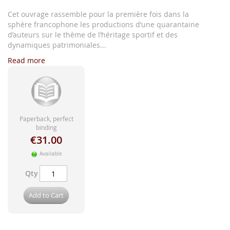
images
gallery
Cet ouvrage rassemble pour la première fois dans la
sphère francophone les productions d’une quarantaine
d’auteurs sur le thème de l’héritage sportif et des
dynamiques patrimoniales...
Read more
Paperback, perfect
binding
€31.00
Available
Qty
Add to Cart