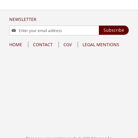
NEWSLETTER
Sign
Subscribe
Up
for
HOME
CONTACT
CGV
LEGAL MENTIONS
Our
Newsletter: