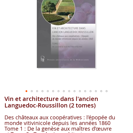
images
gallery
Vin et architecture dans l'ancien
Skip
to
Languedoc-Roussillon (2 tomes)
the
beginning
Des châteaux aux coopératives : l’épopée du
of
monde vitivinicole depuis les années 1860
the
Tome 1 : De la genèse aux maîtres d’œuvre