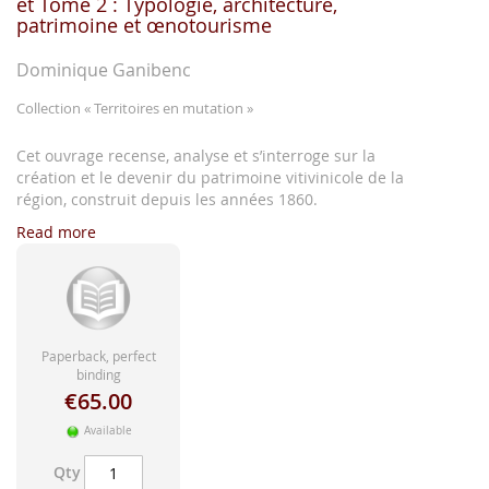
et Tome 2 : Typologie, architecture,
images
patrimoine et œnotourisme
gallery
Dominique Ganibenc
Collection
« Territoires en mutation »
Cet ouvrage recense, analyse et s’interroge sur la
création et le devenir du patrimoine vitivinicole de la
région, construit depuis les années 1860.
Read more
Paperback, perfect
binding
€65.00
Available
Qty