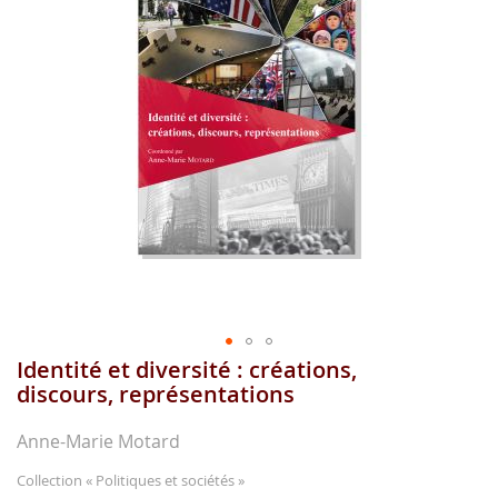
images
gallery
Identité et diversité : créations,
Skip
to
discours, représentations
the
beginning
Anne-Marie Motard
of
the
Collection
« Politiques et sociétés »