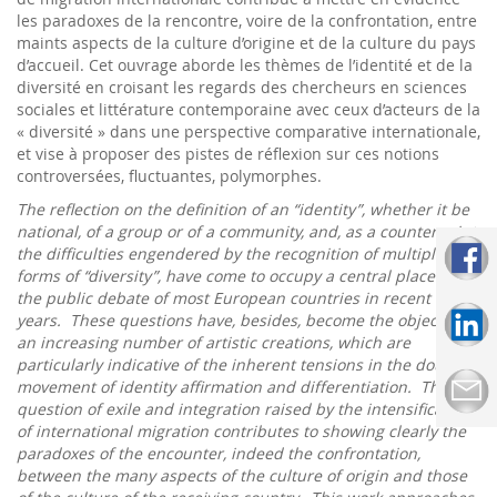
les paradoxes de la rencontre, voire de la confrontation, entre
maints aspects de la culture d’origine et de la culture du pays
d’accueil. Cet ouvrage aborde les thèmes de l’identité et de la
diversité en croisant les regards des chercheurs en sciences
sociales et littérature contemporaine avec ceux d’acteurs de la
« diversité » dans une perspective comparative internationale,
et vise à proposer des pistes de réflexion sur ces notions
controversées, fluctuantes, polymorphes.
The reflection on the definition of an “identity”, whether it be
national, of a group or of a community, and, as a counterpoint,
the difficulties engendered by the recognition of multiple
forms of “diversity”, have come to occupy a central place in
the public debate of most European countries in recent
years. These questions have, besides, become the object of
an increasing number of artistic creations, which are
particularly indicative of the inherent tensions in the double
movement of identity affirmation and differentiation. The
question of exile and integration raised by the intensification
of international migration contributes to showing clearly the
paradoxes of the encounter, indeed the confrontation,
between the many aspects of the culture of origin and those