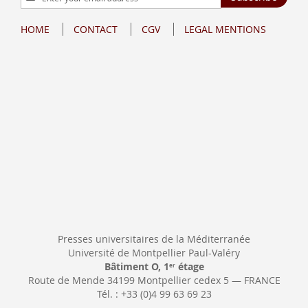
Up
for
HOME
CONTACT
CGV
LEGAL MENTIONS
Our
Newsletter:
Presses universitaires de la Méditerranée
Université de Montpellier Paul-Valéry
Bâtiment O, 1
étage
er
Route de Mende 34199 Montpellier cedex 5 — FRANCE
Tél. : +33 (0)4 99 63 69 23