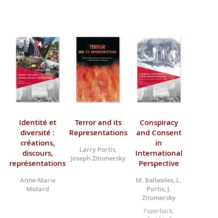
Identité et
Terror and its
Conspiracy
diversité :
Representations
and Consent
créations,
in
Larry Portis,
discours,
International
Joseph Zitomersky
représentations
Perspective
Anne-Marie
M. Bellesiles, L.
Motard
Portis, J.
Zitomersky
Paperback,