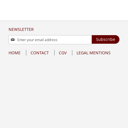
NEWSLETTER
Sign
Subscribe
Up
for
HOME
CONTACT
CGV
LEGAL MENTIONS
Our
Newsletter: