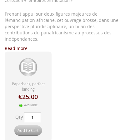
Collection
« Territoires en mutation »
images
gallery
Prenant appui sur deux figures majeures de
l’émancipation africaine, cet ouvrage brosse, dans une
perspective pluridisciplinaire, un bilan des
contributions du panafricanisme au processus des
indépendances.
Read more
Paperback, perfect
binding
€25.00
Available
Qty
Add to Cart