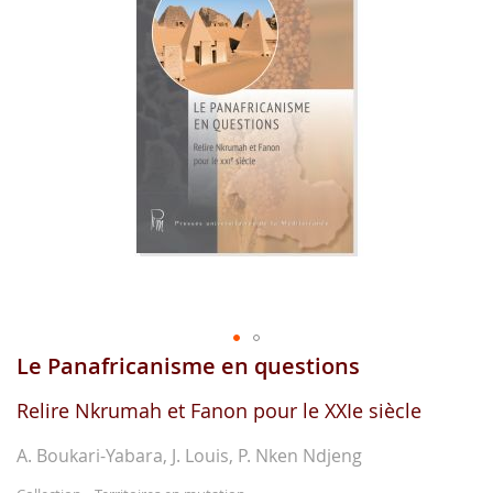
images
gallery
Le Panafricanisme en questions
Skip
to
the
Relire Nkrumah et Fanon pour le XXIe siècle
beginning
of
A. Boukari-Yabara, J. Louis, P. Nken Ndjeng
the