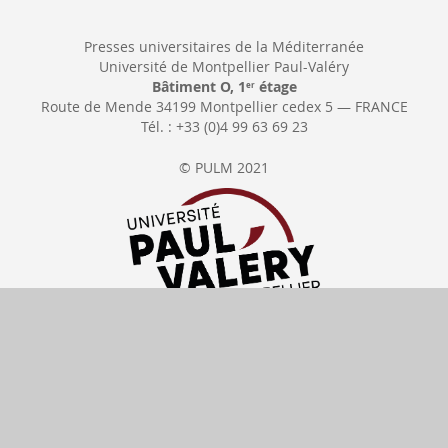
Presses universitaires de la Méditerranée
Université de Montpellier Paul-Valéry
Bâtiment O, 1
étage
er
Route de Mende 34199 Montpellier cedex 5 — FRANCE
Tél. : +33 (0)4 99 63 69 23
© PULM 2021
Cancel order
Delivery date
All our prices include
VAT
Payments available