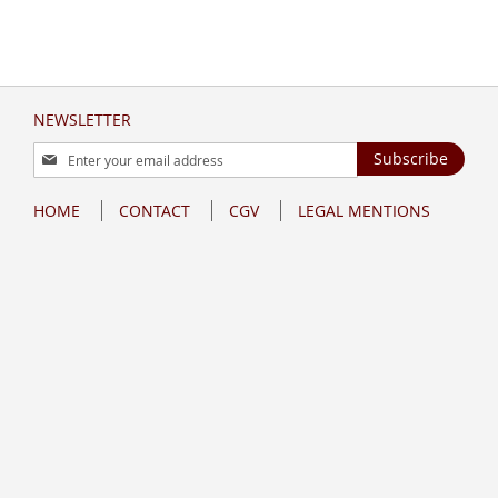
NEWSLETTER
Sign
Subscribe
Up
for
HOME
CONTACT
CGV
LEGAL MENTIONS
Our
Newsletter: