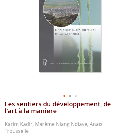
images
gallery
Les sentiers du développement, de
Skip
to
l'art à la maniere
the
beginning
Karim Kadir, Marème Niang Ndiaye, Anaïs
of
Trousselle
the