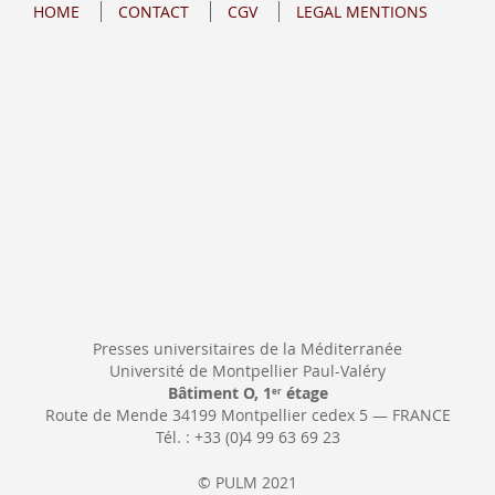
HOME
CONTACT
CGV
LEGAL MENTIONS
Our
Newsletter:
Presses universitaires de la Méditerranée
Université de Montpellier Paul-Valéry
Bâtiment O, 1
étage
er
Route de Mende 34199 Montpellier cedex 5 — FRANCE
Tél. : +33 (0)4 99 63 69 23
© PULM 2021