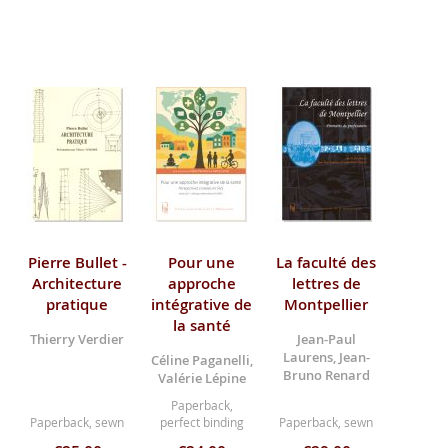
Pierre Bullet -
Pour une
La faculté des
Architecture
approche
lettres de
pratique
intégrative de
Montpellier
la santé
Thierry Verdier
Jean-Paul
Laurens, Jean-
Céline Paganelli,
Bruno Renard
Valérie Lépine
Paperback,
Paperback, sewn
perfect binding
Paperback, sewn