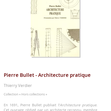
images
gallery
Pierre Bullet - Architecture pratique
Skip
to
the
Thierry Verdier
beginning
of
Collection
« Hors collections »
the
images
En 1691, Pierre Bullet publiait l’
Architecture pratique
.
gallery
Cet ouvrage, rédigé par un architecte reconnu, membre