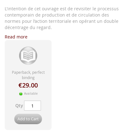
images
gallery
L'intention de cet ouvrage est de revisiter le processus
contemporain de production et de circulation des
normes pour l’action territoriale en opérant un double
décentrage du regard.
Read more
Paperback, perfect
binding
€29.00
Available
Qty
Add to Cart