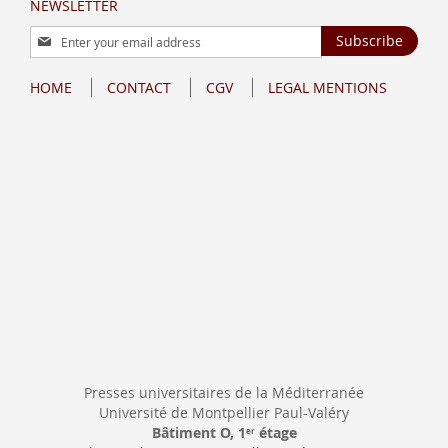
NEWSLETTER
Sign
Subscribe
Up
for
HOME
CONTACT
CGV
LEGAL MENTIONS
Our
Newsletter:
Presses universitaires de la Méditerranée
Université de Montpellier Paul-Valéry
Bâtiment O, 1
étage
er