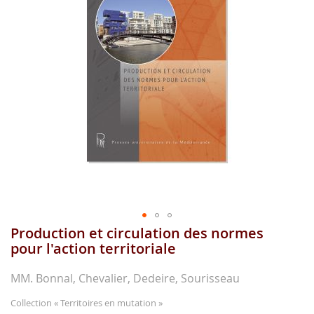
images
gallery
Production et circulation des normes
Skip
to
pour l'action territoriale
the
beginning
MM. Bonnal, Chevalier, Dedeire, Sourisseau
of
the
Collection
« Territoires en mutation »