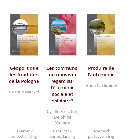
Géopolitique
Les communs,
Produire de
des frontières
un nouveau
l'autonomie
de la Pologne
regard sur
Anna Carbonnel
l'économie
Quentin Mackré
sociale et
solidaire?
Cyrille Ferraton,
Delphine
Vallade
Paperback,
Paperback,
Paperback,
perfect binding
perfect binding
perfect binding