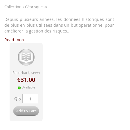
images
gallery
Collection
« Géorisques »
Depuis plusieurs années, les données historiques sont
de plus en plus utilisées dans un but opérationnel pour
améliorer la gestion des risques...
Read more
Paperback, sewn
€31.00
Available
Qty
Add to Cart