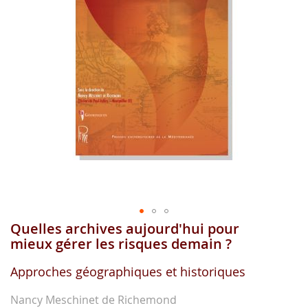
images
gallery
Quelles archives aujourd'hui pour
Skip
to
mieux gérer les risques demain ?
the
beginning
Approches géographiques et historiques
of
the
Nancy Meschinet de Richemond