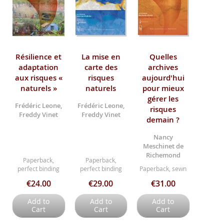
Résilience et
La mise en
Quelles
adaptation
carte des
archives
aux risques «
risques
aujourd'hui
naturels »
naturels
pour mieux
gérer les
Frédéric Leone,
Frédéric Leone,
risques
Freddy Vinet
Freddy Vinet
demain ?
Nancy
Meschinet de
Richemond
Paperback,
Paperback,
perfect binding
perfect binding
Paperback, sewn
€24.00
€29.00
€31.00
Add to
Add to
Add to
Cart
Cart
Cart