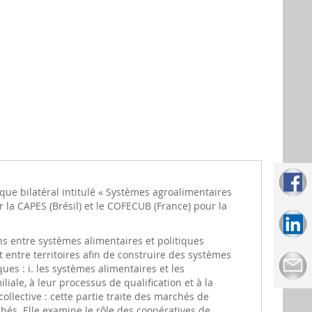
ique bilatéral intitulé « Systèmes agroalimentaires
r la CAPES (Brésil) et le COFECUB (France) pour la
ns entre systèmes alimentaires et politiques
et entre territoires afin de construire des systèmes
es : i. les systèmes alimentaires et les
liale, à leur processus de qualification et à la
ollective : cette partie traite des marchés de
hés. Elle examine le rôle des coopératives de