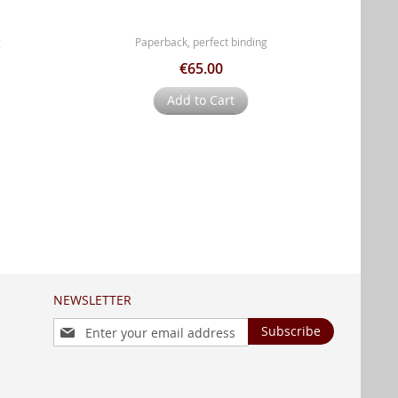
g
Paperback, perfect binding
€65.00
Add to Cart
NEWSLETTER
Sign
Subscribe
Up
for
Our
Newsletter: