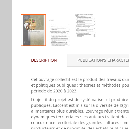
Skip
to
DESCRIPTION
PUBLICATION'S CHARACTER
the
beginning
of
the
Cet ouvrage collectif est le produit des travaux d’
images
et politiques publiques : théories et méthodes pour
gallery
période de 2020 à 2023.
L’objectif du projet est de systématiser et produi
publiques. L’accent est mis sur la diversité de l’ag
alimentaires plus durables. L’ouvrage réunit trente
dynamiques territoriales : les auteurs traitent des p
concurrence territoriale des grandes cultures comme
producteurs et de proximité, des achats publics au