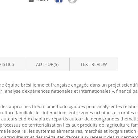
ISTICS
AUTHOR(S)
TEXT REVIEW
une équipe brésilienne et française engagée dans un projet scientif
 l’analyse d’expériences nationales et internationales », financé pa
re des approches théoricométhodologiques pour analyser les relatio
riculture familiale, les interactions entre zones urbaines et rurales 
 auteurs et dix chapitres répartis autour de deux grandes thématiqu
rocessus de territorialisation liés aux produits de l’agriculture fami
 le soja ; ii. les systèmes alimentaires, marchés et l’organisation c
x agriculteurs et des inégalités d’accès aux réseaux des supermarc