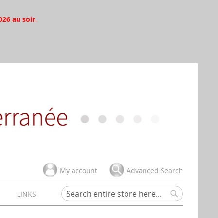
026 au soir.
My account
Advanced Search
H
LINKS
Search
Search