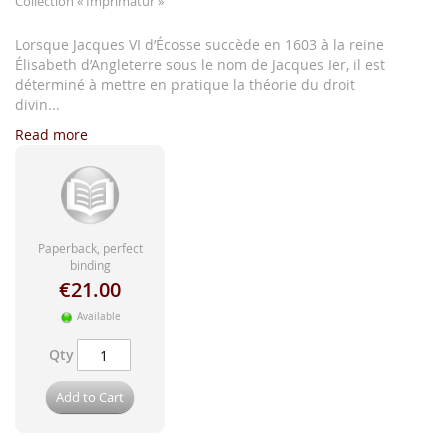
Collection
« Imprimatur »
images
gallery
Lorsque Jacques VI d’Écosse succède en 1603 à la reine
Élisabeth d’Angleterre sous le nom de Jacques Ier, il est
déterminé à mettre en pratique la théorie du droit
divin...
Read more
Paperback, perfect
binding
€21.00
Available
Qty
Add to Cart