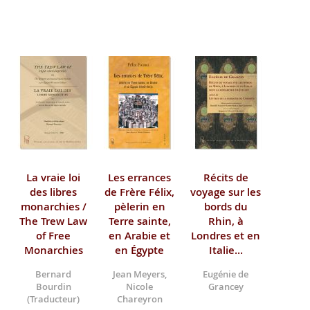
La vraie loi
Les errances
Récits de
des libres
de Frère Félix,
voyage sur les
monarchies /
pèlerin en
bords du
The Trew Law
Terre sainte,
Rhin, à
of Free
en Arabie et
Londres et en
Monarchies
en Égypte
Italie...
Bernard
Jean Meyers,
Eugénie de
Bourdin
Nicole
Grancey
(Traducteur)
Chareyron