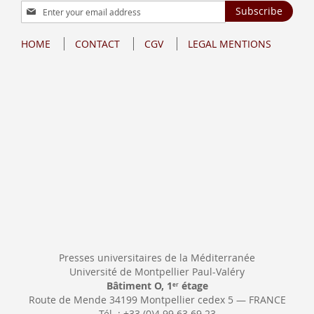
Sign
Subscribe
Up
for
HOME
CONTACT
CGV
LEGAL MENTIONS
Our
Newsletter:
Presses universitaires de la Méditerranée
Université de Montpellier Paul-Valéry
Bâtiment O, 1
étage
er
Route de Mende 34199 Montpellier cedex 5 — FRANCE
Tél. : +33 (0)4 99 63 69 23