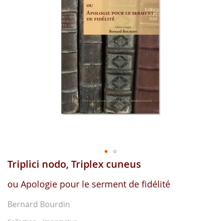
images
gallery
Triplici nodo, Triplex cuneus
Skip
to
the
ou Apologie pour le serment de fidélité
beginning
of
Bernard Bourdin
the