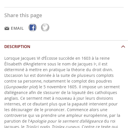
Share this page
EMAIL
DESCRIPTION
Lorsque Jacques VI d’Écosse succède en 1603 à la reine
Élisabeth d’Angleterre sous le nom de Jacques I
, il est
er
déterminé à mettre en pratique la théorie du droit divin.
L’occasion lui est donnée à la suite de plusieurs complots
contre sa personne, notamment le complot des poudres
(
Gunpowder plot
) le 5 novembre 1605. Il impose un serment
d’allégeance afin de s’assurer de la loyauté des catholiques
anglais. Ce serment met à nouveau à jour leurs divisions
internes, et ce d’autant plus que la papauté intervient pour
les décourager de le prononcer. Commence alors une
controverse qui va prendre une ampleur européenne, par la
parution de l’
Apologie pour le serment d’allégeance
du roi
Jacques, le
Triplici nodo, Triplex cuneus
. Contre ce texte qui