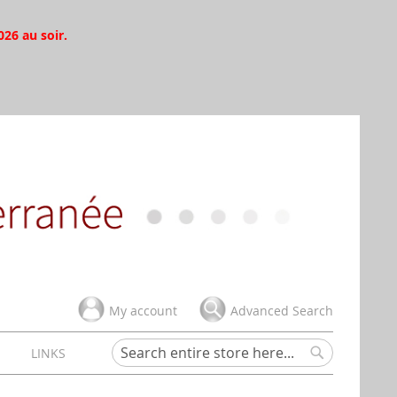
026 au soir.
My account
Advanced Search
H
LINKS
Search
Search