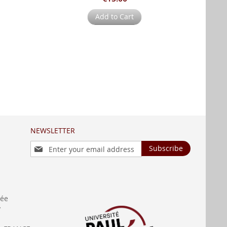
Add to Cart
NEWSLETTER
Sign
Subscribe
Up
for
Our
Newsletter:
née
y