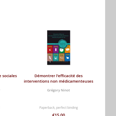
 sociales
Démontrer l'efficacité des
interventions non médicamenteuses
y
Grégory Ninot
g
Paperback, perfect binding
€15.00