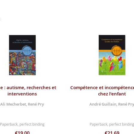
ie : autisme, recherches et
Compétence et incompétence
interventions
chez l'enfant
Ali Mecherbet, René Pry
André Guillain, René Pr
Paperback, perfect binding
Paperback, perfect bindin
€19.00
€21.69