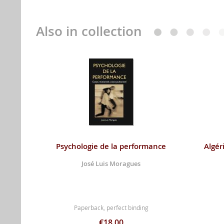
Also in collection
Psychologie de la performance
Algér
José Luis Moragues
Paperback, perfect binding
€18.00