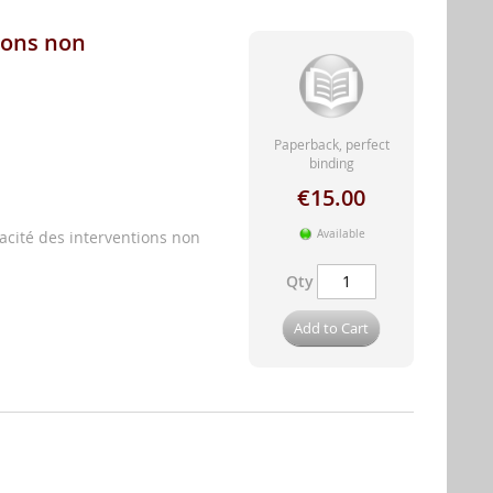
ions non
Paperback, perfect
binding
€15.00
icacité des interventions non
Available
Qty
Add to Cart