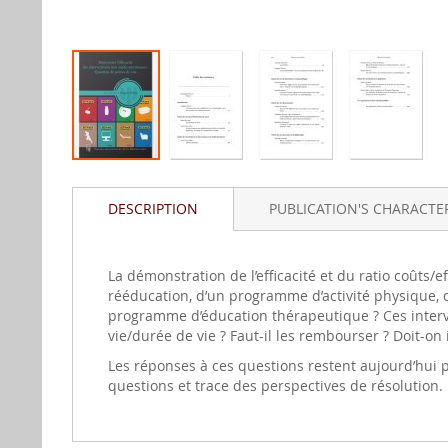
Skip
to
DESCRIPTION
PUBLICATION'S CHARACTER
the
beginning
of
the
La démonstration de l’efficacité et du ratio coûts/
images
rééducation, d’un programme d’activité physique, 
gallery
programme d’éducation thérapeutique ? Ces interve
vie/durée de vie ? Faut-il les rembourser ? Doit-on 
Les réponses à ces questions restent aujourd’hui pa
questions et trace des perspectives de résolution. I