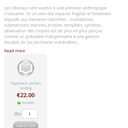
images
gallery
Les littoraux sont soumis à une pression anthropique
croissante. Or ce sont des espaces fragiles et fortement
exposés aux menaces naturelles : inondations,
submersions marines, érosion, tempêtes, cyclones.
L’évaluation des risques est de plus en plus perçue
comme un préalable indispensable à une gestion
durable de ces territoires vulnérables...
Read more
Paperback, perfect
binding
€22.00
Available
Qty
Add to Cart