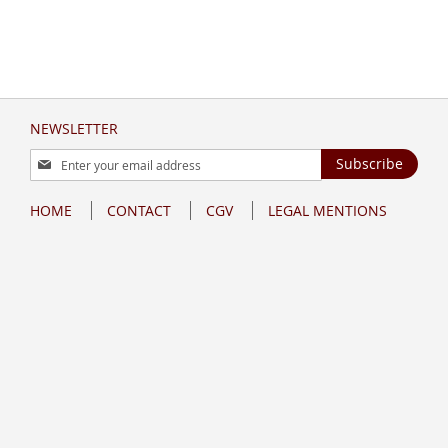
NEWSLETTER
Sign
Subscribe
Up
for
HOME
CONTACT
CGV
LEGAL MENTIONS
Our
Newsletter: