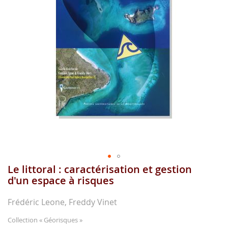
images
gallery
Le littoral : caractérisation et gestion
Skip
to
d'un espace à risques
the
beginning
Frédéric Leone, Freddy Vinet
of
the
Collection
« Géorisques »