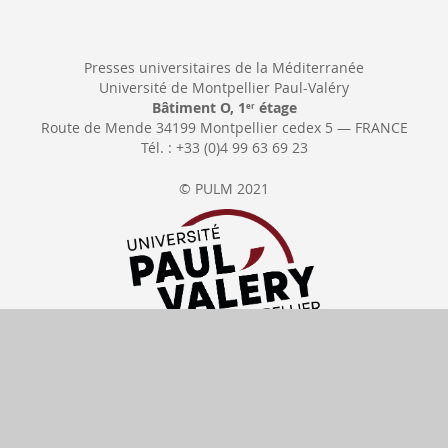
Presses universitaires de la Méditerranée
Université de Montpellier Paul-Valéry
Bâtiment O, 1
étage
er
Route de Mende 34199 Montpellier cedex 5 — FRANCE
Tél. : +33 (0)4 99 63 69 23
© PULM 2021
Cancel order
Delivery date
All our prices include
VAT
Payments available