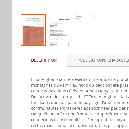
Skip
to
DESCRIPTION
PUBLICATION'S CHARACTER
the
beginning
of
the
Et si l’Afghanistan représentait une aubaine plutôt 
images
montagnes du Pamir au nord du pays ont été préser
gallery
contacts des deux côtés de l’Amou Darya, séparant 
De l’arrivée des troupes de l’OTAN en Afghanistan 
familiales qui marquent le paysage d’une frontière
communautés frontalières abandonnées par des r
De quelle manière une frontière supposément dange
connexions transfrontalières ? À l’appui de longue
reclus mais connecté et déconstruit les présupposé