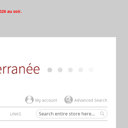
026 au soir.
My account
Advanced Search
H
LINKS
Search
Search