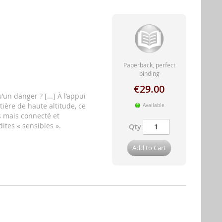
Paperback, perfect
binding
€29.00
un danger ? [...] À l’appui
ière de haute altitude, ce
Available
s mais connecté et
ites « sensibles ».
Qty
Add to Cart