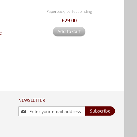
g
Paperback, perfect binding
€29.00
Add to Cart
e
NEWSLETTER
Sign
Subscribe
Up
for
Our
Newsletter: