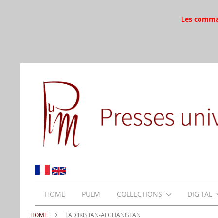
Les command
HOME
PULM
COLLECTIONS
DIGITAL
HOME
TADJIKISTAN-AFGHANISTAN