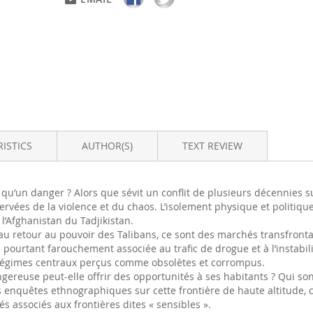
ISTICS
AUTHOR(S)
TEXT REVIEW
qu’un danger ? Alors que sévit un conflit de plusieurs décennies sur
vées de la violence et du chaos. L’isolement physique et politique
l’Afghanistan du Tadjikistan.
au retour au pouvoir des Talibans, ce sont des marchés transfronta
 pourtant farouchement associée au trafic de drogue et à l’instabil
égimes centraux perçus comme obsolètes et corrompus.
reuse peut-elle offrir des opportunités à ses habitants ? Qui sont
s enquêtes ethnographiques sur cette frontière de haute altitude, c
s associés aux frontières dites « sensibles ».