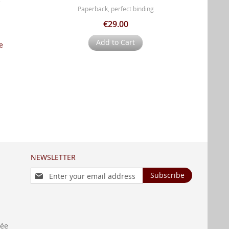
Paperback, perfect binding
€29.00
Add to Cart
e
NEWSLETTER
Sign
Subscribe
Up
for
Our
Newsletter:
née