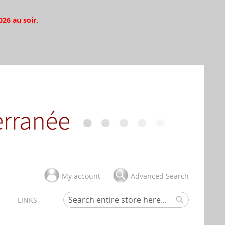
026 au soir.
My account
Advanced Search
H
LINKS
Search
Search