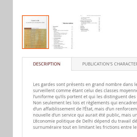
Skip
to
DESCRIPTION
PUBLICATION'S CHARACTER
the
beginning
of
the
Les gardes sont présents en grand nombre dans les
images
surveillent comme étant celui des classes moyennes
gallery
l’uniforme qu’ils portent et qui les distinguent des
Non seulement les lois et règlements qui encadrent 
d’un affaiblissement de l’État, mais d’un renforcem
nouvelle d’un service qui aurait été public, mais 
L’économie politique de Delhi dépend du travail d
surnuméraire tout en limitant les frictions entre l