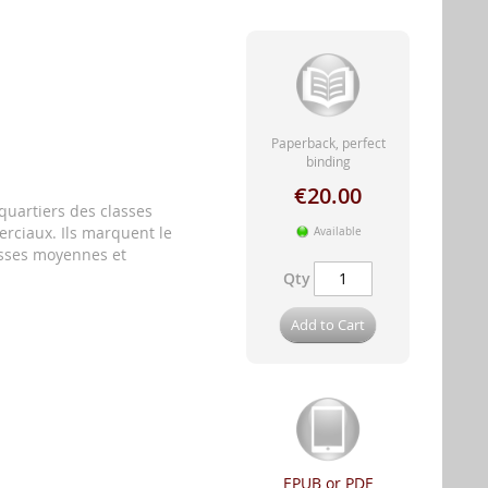
Paperback, perfect
binding
€20.00
quartiers des classes
rciaux. Ils marquent le
Available
lasses moyennes et
Qty
Add to Cart
EPUB or PDF