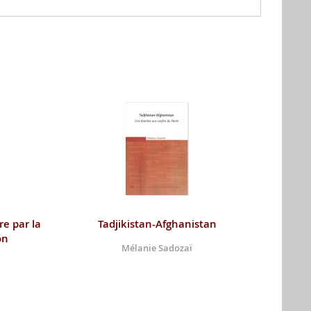
re par la
Tadjikistan-Afghanistan
on
Mélanie Sadozaï
g