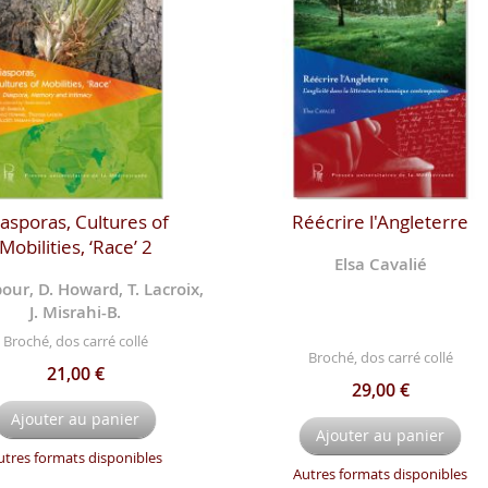
asporas, Cultures of
Réécrire l'Angleterre
Mobilities, ‘Race’ 2
Elsa Cavalié
our, D. Howard, T. Lacroix,
J. Misrahi-B.
Broché, dos carré collé
Broché, dos carré collé
21,00 €
29,00 €
Ajouter au panier
Ajouter au panier
utres formats disponibles
Autres formats disponibles