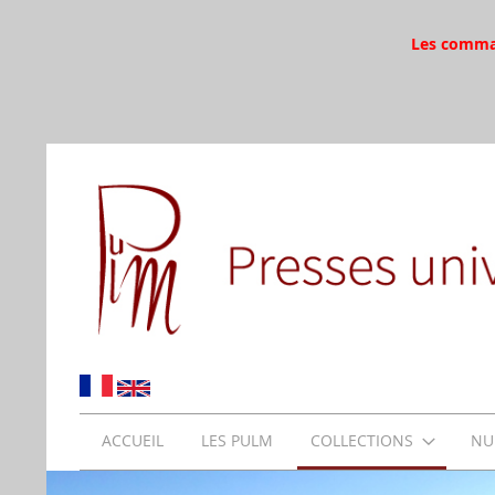
Les command
ACCUEIL
LES PULM
COLLECTIONS
NU