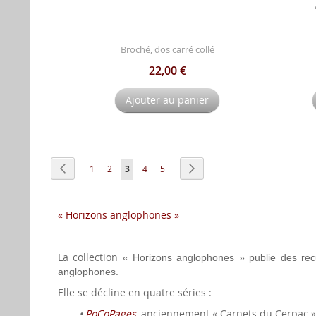
Broché, dos carré collé
22,00 €
Ajouter au panier
Page
Page
Précédent
Page
Page
Vous lisez actuellement la page
Page
Page
Page
Suivant
1
2
3
4
5
« Horizons anglophones »
La collection
« Horizons anglophones »
publie des recu
anglophones.
Elle se décline en quatre séries :
•
PoCoPages
, anciennement « Carnets du Cerpac », 