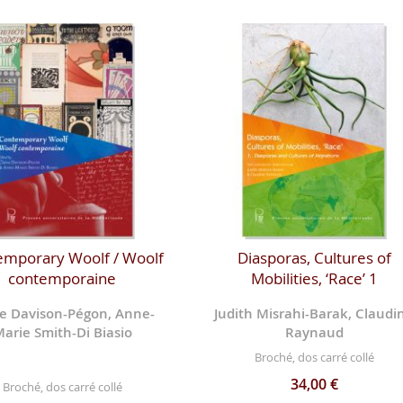
mporary Woolf / Woolf
Diasporas, Cultures of
contemporaine
Mobilities, ‘Race’ 1
re Davison-Pégon, Anne-
Judith Misrahi-Barak, Claudi
arie Smith-Di Biasio
Raynaud
Broché, dos carré collé
34,00 €
Broché, dos carré collé