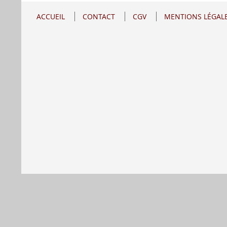
ACCUEIL
CONTACT
CGV
MENTIONS LÉGAL
Se rétracter
Délais de livraison
Tous nos prix i