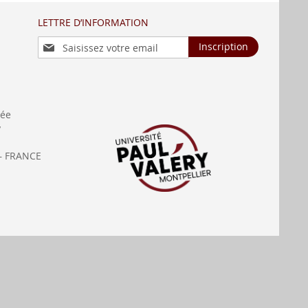
LETTRE D’INFORMATION
Inscription
Inscription
à
notre
lettre
d’information
:
née
y
— FRANCE