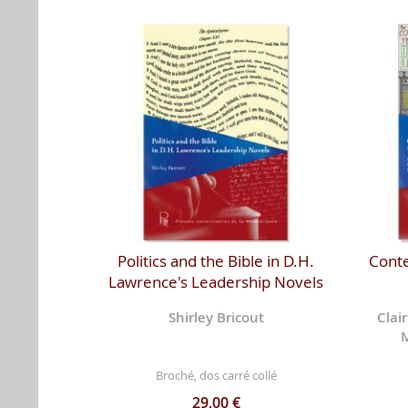
Politics and the Bible in D.H.
Conte
Lawrence's Leadership Novels
Shirley Bricout
Clai
M
Broché, dos carré collé
29,00 €