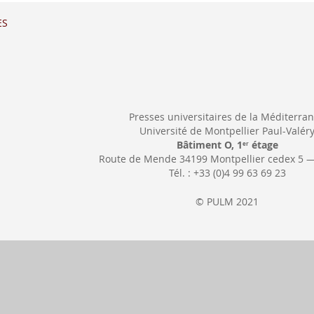
ES
Presses universitaires de la Méditerra
Université de Montpellier Paul-Valér
Bâtiment O, 1
étage
er
Route de Mende 34199 Montpellier cedex 5 
Tél. : +33 (0)4 99 63 69 23
© PULM 2021
ncluent la TVA
Moyens de paiement