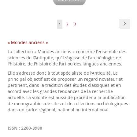
Page
Page
Next
You're
Page
Page
1
2
3
currently
« Mondes anciens »
reading
La collection « Mondes anciens » concerne l’ensemble des
page
sciences de l’Antiquité, qu’il s’agisse de l'archéologie, de
l'histoire, de l’histoire de l’art ou des langues anciennes.
Elle s'adresse donc à tout spécialiste de l’Antiquité. Le
principal objectif est de proposer un regard novateur et
pertinent, dans la tradition des études classiques et en
accord avec les grandes tendances de la recherche
actuelle. La volonté est aussi de procéder à la publication
de monographies de sites et de collections archéologiques
dans un cadre régional, national ou international.
ISSN : 2260-3980