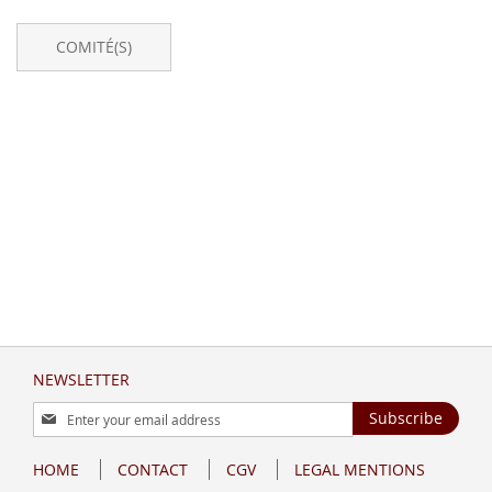
COMITÉ(S)
NEWSLETTER
Sign
Subscribe
Up
for
HOME
CONTACT
CGV
LEGAL MENTIONS
Our